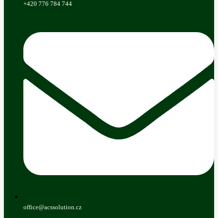
+420 776 784 744
office@acssolution.cz